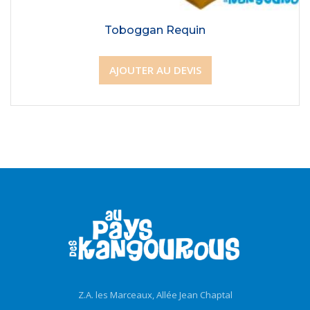
Toboggan Requin
AJOUTER AU DEVIS
Z.A. les Marceaux, Allée Jean Chaptal