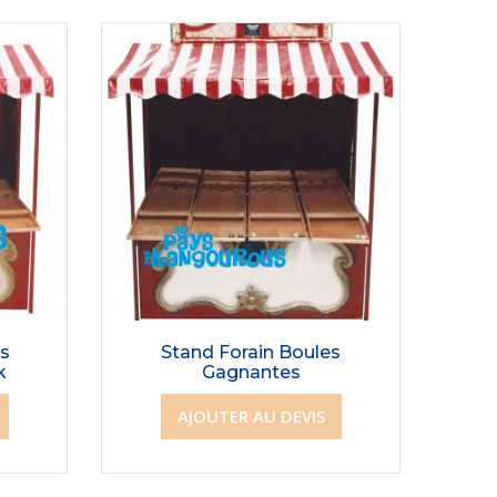
ds
Stand Forain Boules
k
Gagnantes
AJOUTER AU DEVIS