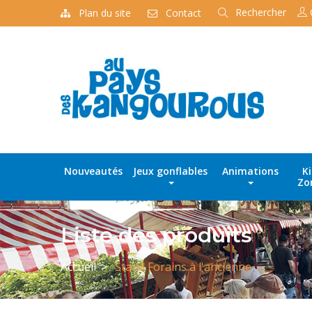
Rechercher
Plan du site
Contact
Recherche
de
produits
Nouveautés
Jeux gonflables
Animations
K
Zo
Liste des produits
Accueil
Stand Forains à l'ancienne