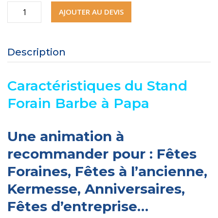
quantité
AJOUTER AU DEVIS
de
Stand
Description
Forain
Barbe
Caractéristiques du Stand
à
Forain Barbe à Papa
Papa
Une animation à
recommander pour : Fêtes
Foraines, Fêtes à l’ancienne,
Kermesse, Anniversaires,
Fêtes d’entreprise…