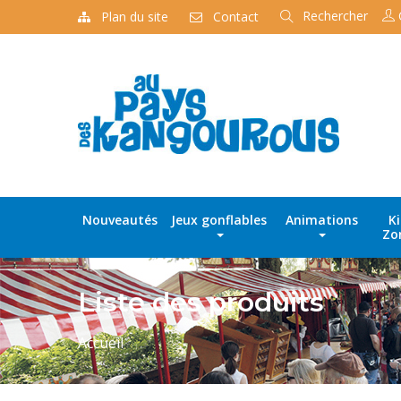
Rechercher
Plan du site
Contact
Recherche
de
produits
Nouveautés
Jeux gonflables
Animations
K
Zo
Liste des produits
Accueil