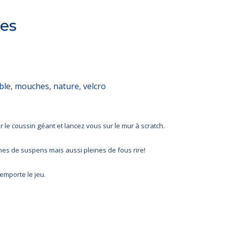
es
ble
,
mouches
,
nature
,
velcro
 le coussin géant et lancez vous sur le mur à scratch.
nes de suspens mais aussi pleines de fous rire!
remporte le jeu.