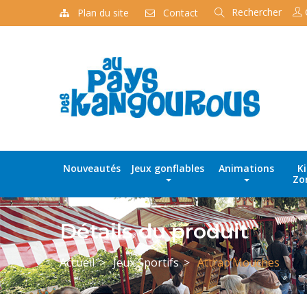
Rechercher
Plan du site
Contact
Recherche
de
produits
Nouveautés
Jeux gonflables
Animations
K
Zo
Détails du produit
Accueil
Jeux Sportifs
Attrap’Mouches