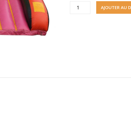
quantité
AJOUTER AU D
de
Attrap'Mouches