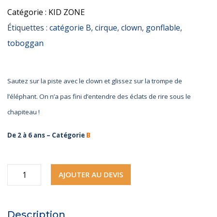
Catégorie :
KID ZONE
Étiquettes :
catégorie B
,
cirque
,
clown
,
gonflable
,
toboggan
Sautez sur la piste avec le clown et glissez sur la trompe de
l’éléphant. On n’a pas fini d’entendre des éclats de rire sous le
chapiteau !
De 2 à 6 ans –
Catégorie
B
quantité
AJOUTER AU DEVIS
de
Châtorigolo
Description