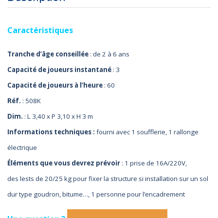
Clown
Caractéristiques
Tranche d’âge conseillée
: de 2 à 6 ans
Capacité de joueurs instantané
: 3
Capacité de joueurs à l’heure
: 60
Réf.
: 508K
Dim.
: L 3,40 x P 3,10 x H 3 m
Informations techniques :
fo
urni avec 1 soufflerie, 1 rallonge
électrique
Éléments que vous devrez prévoir
: 1 prise de 16A/220V,
des lests de 20/25 kg pour fixer la structure si installation sur un sol
dur type goudron, bitume…, 1 personne pour l’encadrement