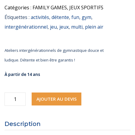
Catégories :
FAMILY GAMES
,
JEUX SPORTIFS
Étiquettes :
activités
,
détente
,
fun
,
gym
,
intergénérationnel
,
jeu
,
jeux
,
multi
,
plein air
Ateliers intergénérationnels de gymnastique douce et
ludique. Détente et bien être garantis !
À partir de 14 ans
quantité
AJOUTER AU DEVIS
de
Espace
Description
Fun