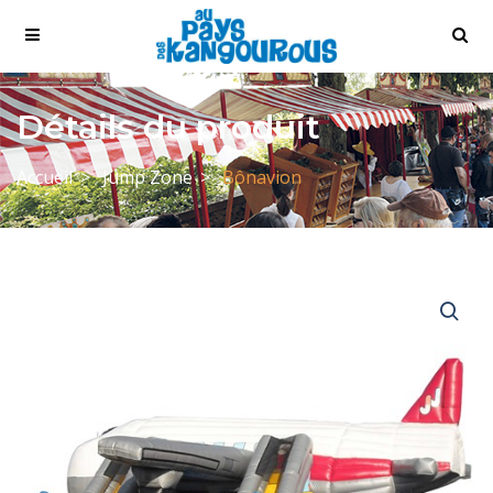
Détails du produit
Accueil
Jump Zone
Bônavion