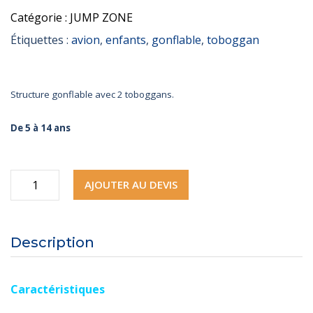
Catégorie :
JUMP ZONE
Étiquettes :
avion
,
enfants
,
gonflable
,
toboggan
Structure gonflable avec 2 toboggans.
De 5 à 14 ans
quantité
AJOUTER AU DEVIS
de
Bônavion
Description
Caractéristiques