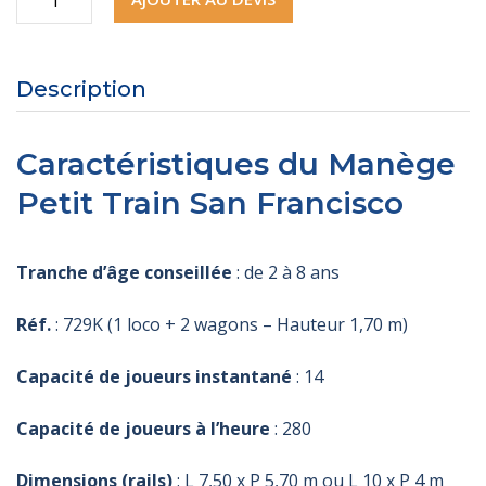
de
Manège
Description
Petit
Train
Caractéristiques du Manège
San
Petit Train San Francisco
Francisco
Tranche d’âge conseillée
: de 2 à 8 ans
Réf.
: 729K (1 loco + 2 wagons – Hauteur 1,70 m)
Capacité de joueurs instantané
: 14
Capacité de joueurs à l’heure
: 280
Dimensions (rails)
: L 7,50 x P 5,70 m ou L 10 x P 4 m