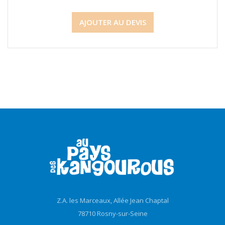
AJOUTER AU DEVIS
Z.A. les Marceaux, Allée Jean Chaptal
78710 Rosny-sur-Seine