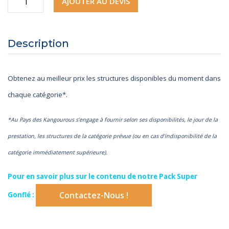
AJOUTER AU DEVIS
de
Pack
Description
Super
Gonflé
Obtenez au meilleur prix les structures disponibles du moment dans
chaque catégorie*.
*Au Pays des Kangourous s’engage à fournir
selon ses disponibilités, le jour de la
prestation,
les structures de la catégorie prévue
(ou en cas d’indisponibilité de la
catégorie
immédiatement supérieure).
Pour en savoir plus sur le contenu de notre Pack Super
Contactez-Nous !
Gonflé :