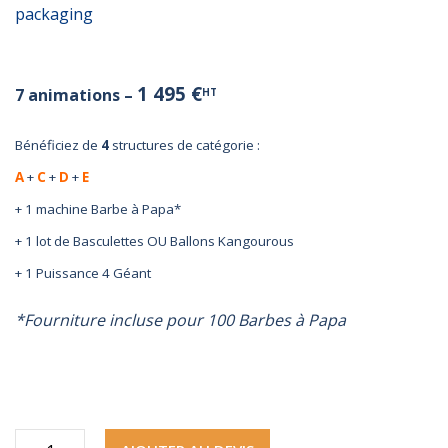
packaging
1 495 €
7 animations –
HT
Bénéficiez de
4
structures de catégorie :
A
+
C
+
D
+
E
+ 1 machine Barbe à Papa*
+ 1 lot de Basculettes OU Ballons Kangourous
+ 1 Puissance 4 Géant
*Fourniture incluse pour 100 Barbes à Papa
quantité