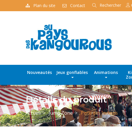
Rechercher
Plan du site
Contact
Recherche
de
produits
Nouveautés
Jeux gonflables
Animations
K
Zo
Détails du produit
Accueil
Jump Zone
Piste des Indiens