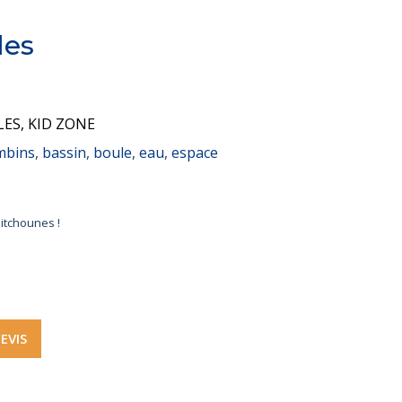
les
LES
,
KID ZONE
mbins
,
bassin
,
boule
,
eau
,
espace
itchounes !
EVIS