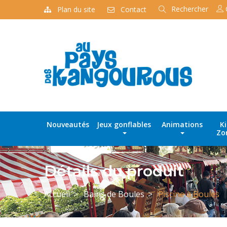
Rechercher
Plan du site
Contact
Recherche
de
produits
Nouveautés
Jeux gonflables
Animations
K
Zo
Détails du produit
Accueil
Bains de Boules
Piscine à Boules