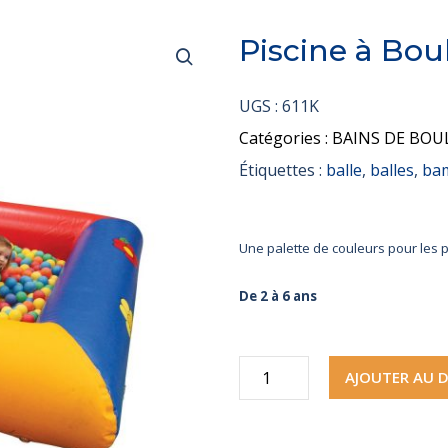
Piscine à Bou
UGS :
611K
Catégories :
BAINS DE BOU
Étiquettes :
balle
,
balles
,
ba
Une palette de couleurs pour les p
De 2 à 6 ans
quantité
AJOUTER AU D
de
Piscine