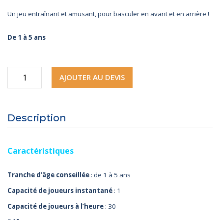
Un jeu entraînant et amusant, pour basculer en avant et en arrière !
De 1 à 5 ans
quantité
AJOUTER AU DEVIS
de
Rody
Description
à
Bascule
Caractéristiques
Tranche d’âge conseillée
: de 1 à 5 ans
Capacité de joueurs instantané
: 1
Capacité de joueurs à l’heure
: 30