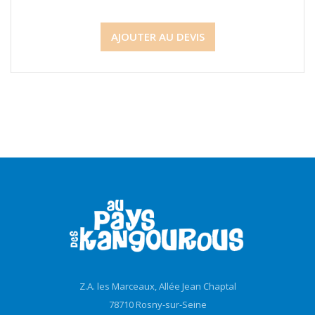
AJOUTER AU DEVIS
Z.A. les Marceaux, Allée Jean Chaptal
78710 Rosny-sur-Seine