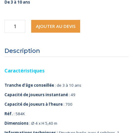
De 3 à 10 ans
quantité
AJOUTER AU DEVIS
de
Manège
Description
Années
50-
Caractéristiques
60
Tranche d’âge conseillée
: de 3 à 10 ans
Capacité de joueurs instantané
: 49
Capacité de joueurs à l’heure
: 700
Réf.
: 584K
Dimensions
: Ø 4 x H 5,40 m
Informations techniques :
Structure livrée avec 4 sphères, 1