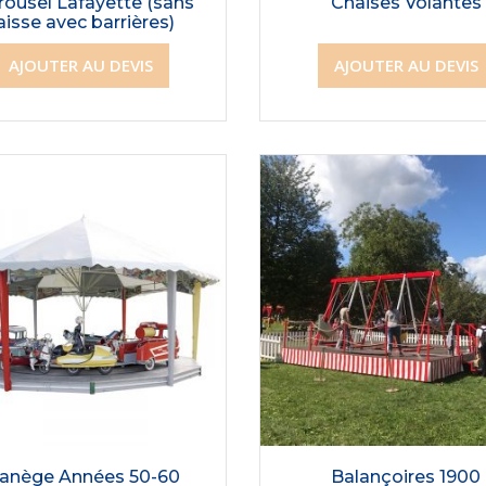
rousel Lafayette (sans
Chaises Volantes
aisse avec barrières)
AJOUTER AU DEVIS
AJOUTER AU DEVIS
anège Années 50-60
Balançoires 1900