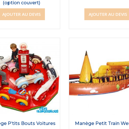
(option couvert)
AJOUTER AU DEVIS
AJOUTER AU DEVIS
e P’tits Bouts Voitures
Manège Petit Train We