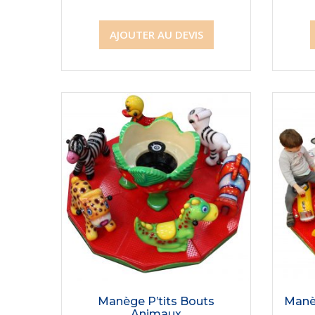
AJOUTER AU DEVIS
Manège P’tits Bouts
Manèg
Animaux