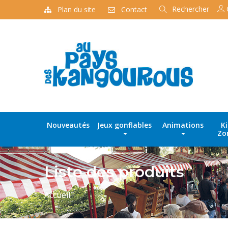
Rechercher
Plan du site
Contact
Recherche
de
produits
Nouveautés
Jeux gonflables
Animations
K
Zo
Liste des produits
Accueil